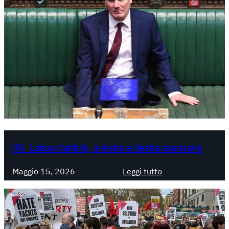
UK. Labour battuto, sinistra e destra avanzano
:
Maggio 15, 2026
Leggi tutto
U
K
.
L