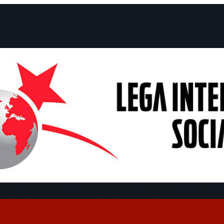
menti e Dichiarazioni
Campagne
Dibattiti
Date
About us
Find us 