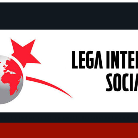
menti e Dichiarazioni
Campagne
Dibattiti
Date
About us
Find us 