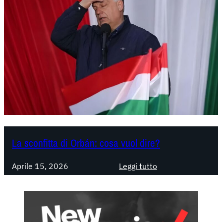
La sconfitta di Orbán: cosa vuol dire?
:
Aprile 15, 2026
Leggi tutto
L
a
s
c