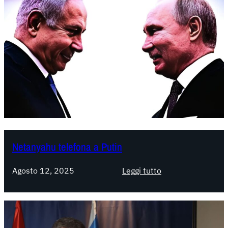
Netanyahu telefona a Putin
:
Agosto 12, 2025
Leggi tutto
N
e
t
a