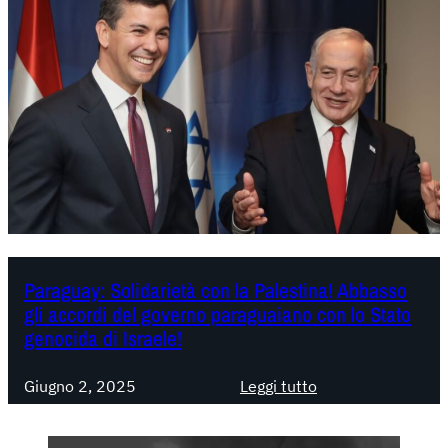
n
y
a
h
u
t
e
l
e
f
o
n
Paraguay: Solidarietà con la Palestina! Abbasso
gli accordi del governo paraguaiano con lo Stato
a
genocida di Israele!
a
P
:
Giugno 2, 2025
Leggi tutto
u
P
t
a
i