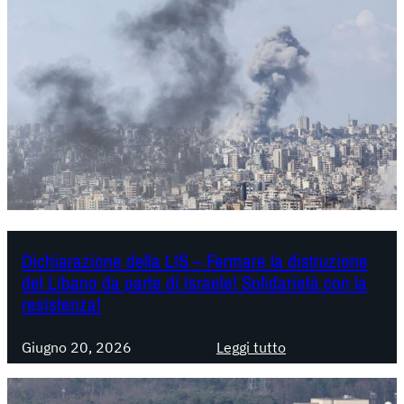
g
n
a
-
U
E
,
a
C
e
u
t
Dichiarazione della LIS – Fermare la distruzione
del Libano da parte di Israele! Solidarietà con la
a
resistenza!
l
a
:
Giugno 20, 2026
Leggi tutto
n
D
e
i
f